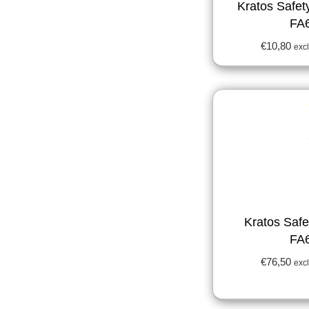
Kratos Safet
FA
€
10,80
excl
Kratos Safe
FA
€
76,50
excl