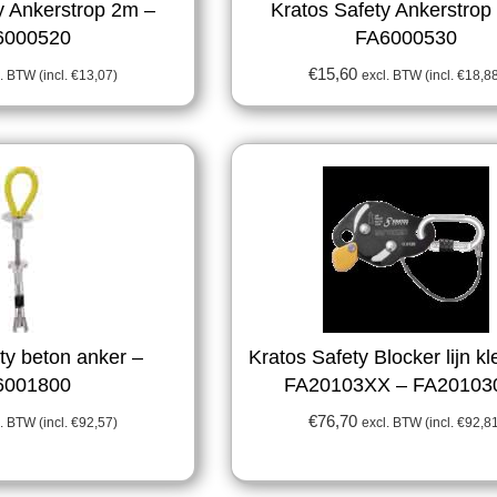
y Ankerstrop 2m –
Kratos Safety Ankerstrop
6000520
FA6000530
€
15,60
. BTW (incl.
€
13,07
)
excl. BTW (incl.
€
18,8
ty beton anker –
Kratos Safety Blocker lijn k
6001800
FA20103XX – FA20103
€
76,70
. BTW (incl.
€
92,57
)
excl. BTW (incl.
€
92,8