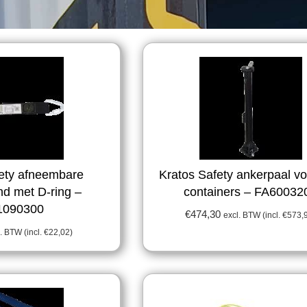
fety afneembare
Kratos Safety ankerpaal v
nd met D-ring –
containers – FA60032
1090300
€
474,30
excl. BTW (incl.
€
573,
. BTW (incl.
€
22,02
)