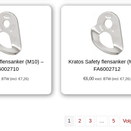
 flensanker (M10) –
Kratos Safety flensanker 
6002710
FA6002712
€
6,00
. BTW (incl.
€
7,26
)
excl. BTW (incl.
€
7,26
)
1
2
3
…
5
Vol