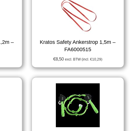
1,2m –
Kratos Safety Ankerstrop 1,5m –
FA6000515
€
8,50
excl. BTW (incl.
€
10,29
)