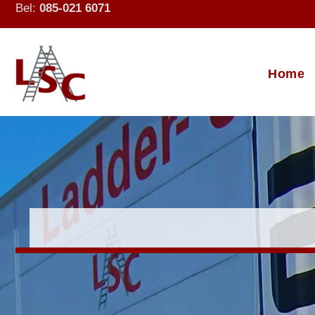
Bel:
085-021 6071
Home