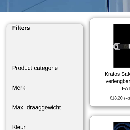
Filters
Product categorie
Kratos Sa
verlengba
Merk
FA
€
18,20
excl
Max. draaggewicht
Kleur