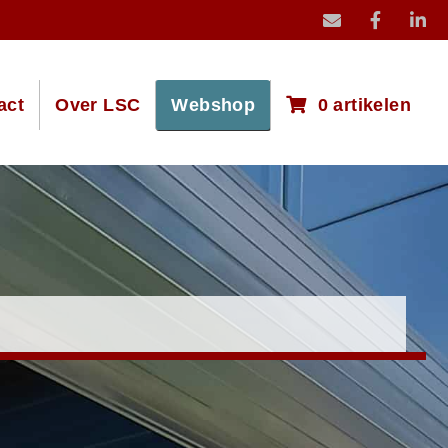
mail icoon stuur
act
Over LSC
Webshop
0 artikelen