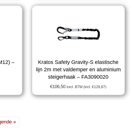
(M12) –
Kratos Safety Gravity-S elastische
lijn 2m met valdemper en aluminium
steigerhaak – FA3090020
€
106,50
excl. BTW (incl.
€
128,87
)
gende »