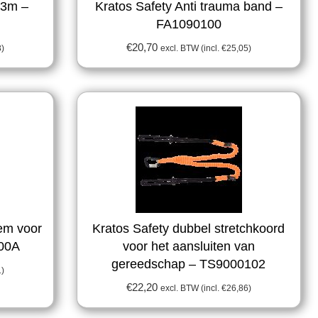
 3m –
Kratos Safety Anti trauma band –
FA1090100
€
20,70
8
)
excl. BTW (incl.
€
25,05
)
lem voor
Kratos Safety dubbel stretchkoord
00A
voor het aansluiten van
gereedschap – TS9000102
1
)
€
22,20
excl. BTW (incl.
€
26,86
)