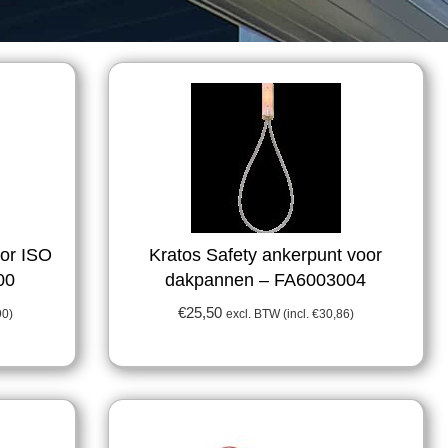
oor ISO
Kratos Safety ankerpunt voor
00
dakpannen – FA6003004
€
25,50
90
)
excl. BTW (incl.
€
30,86
)