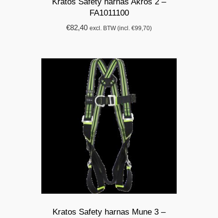
Kratos Safety harnas Akros 2 –
FA1011100
€
82,40
excl. BTW (incl.
€
99,70
)
Kratos Safety harnas Mune 3 –