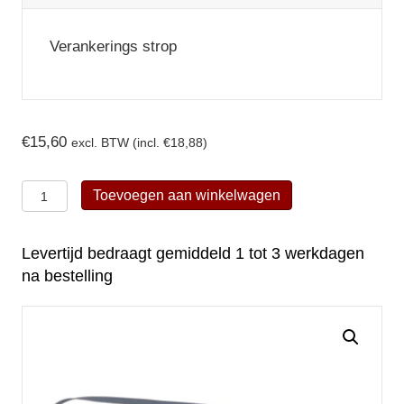
Verankerings strop
€
15,60
excl. BTW (incl.
€
18,88
)
Kratos
Toevoegen aan winkelwagen
Safety
Ankerstrop
Levertijd bedraagt gemiddeld 1 tot 3 werkdagen
3m
na bestelling
-
FA6000530
aantal