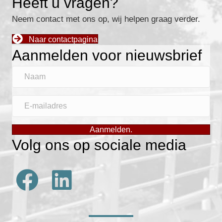
Heeft u vragen?
Neem contact met ons op, wij helpen graag verder.
Naar contactpagina
Aanmelden voor nieuwsbrief
N
a
a
E
m
-
m
Aanmelden.
a
Volg ons op sociale media
i
l
a
d
r
e
s