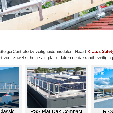
SteigerCentrale bv veiligheidsmiddelen. Naast
Kratos Safe
rt voor zowel schuine als platte daken de dakrandbeveiligi
RSS Plat Dak Compact
lassic
RSS 