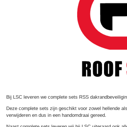
Bij LSC leveren we complete sets RSS dakrandbeveiliging
Deze complete sets zijn geschikt voor zowel hellende al
verwijderen en dus in een handomdraai gereed.
Naast complete sets leveren wij bij LSC uiteraard ook al