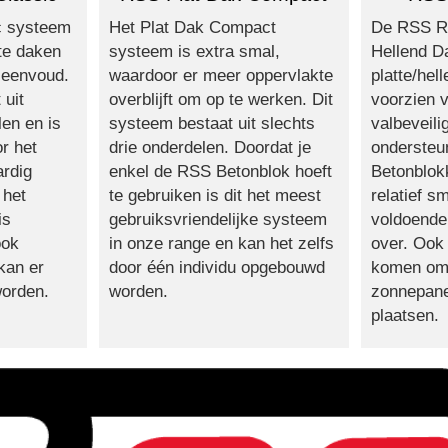
Het Plat Dak Compact
c systeem
De RSS Ro
systeem is extra smal,
tte daken
Hellend D
waardoor er meer oppervlakte
n eenvoud.
platte/hel
overblijft om op te werken. Dit
 uit
voorzien v
systeem bestaat uit slechts
len en is
valbeveili
drie onderdelen. Doordat je
or het
ondersteu
enkel de RSS Betonblok hoeft
ardig
Betonblok
te gebruiken is dit het meest
 het
relatief sm
gebruiksvriendelijke systeem
is
voldoende
in onze range en kan het zelfs
ook
over. Ook 
door één individu opgebouwd
kan er
komen om 
worden.
worden.
zonnepane
plaatsen.