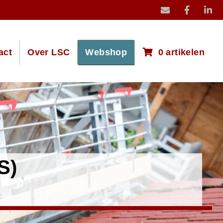
mail icoon stuur
act
Over LSC
Webshop
0 artikelen
S)