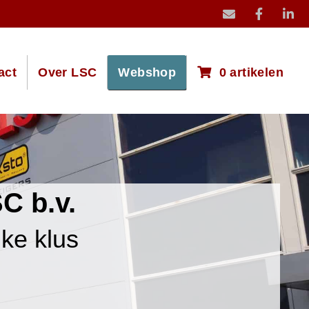
mail icoon stuur
act
Over LSC
Webshop
0 artikelen
C b.v.
lke klus