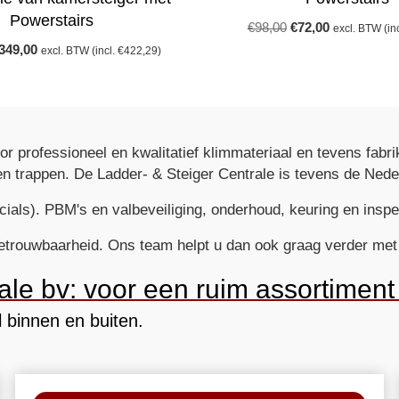
Powerstairs
Oorspronkelijke
Huidige
€
98,00
€
72,00
excl. BTW (in
prijs
prijs
orspronkelijke
Huidige
349,00
excl. BTW (incl.
€
422,29
)
was:
is:
rijs
prijs
€98,00.
€72,00.
as:
is:
419,00.
€349,00.
or professioneel en kwalitatief klimmateriaal en tevens fabr
rs en trappen. De Ladder- & Steiger Centrale is tevens de Ne
ials). PBM's en valbeveiliging, onderhoud, keuring en inspe
etrouwbaarheid. Ons team helpt u dan ook graag verder met 
le bv: voor een ruim assortiment 
 binnen en buiten.