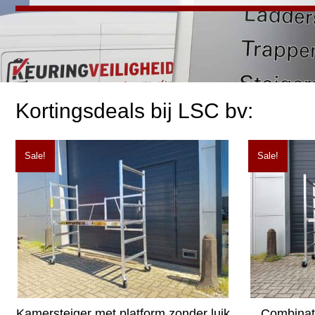
Kortingsdeals bij LSC bv:
Sale!
Sale!
Kamersteiger met platform zonder luik
Combinat