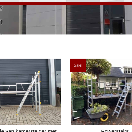
Sale!
ie van kamersteiger met
Powerstairs