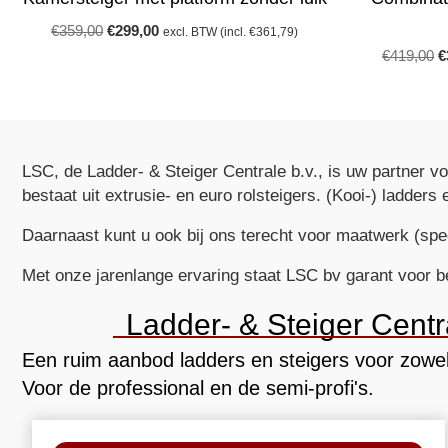
Oorspronkelijke
Huidige
€
359,00
€
299,00
excl. BTW (incl.
€
361,79
)
prijs
prijs
O
€
419,00
€
was:
is:
p
€359,00.
€299,00.
w
€
LSC, de Ladder- & Steiger Centrale b.v., is uw partner vo
bestaat uit extrusie- en euro rolsteigers. (Kooi-) ladde
Daarnaast kunt u ook bij ons terecht voor maatwerk (spec
Met onze jarenlange ervaring staat LSC bv garant voor b
Ladder- & Steiger Centra
Een ruim aanbod ladders en steigers voor zowel
Voor de professional en de semi-profi's.