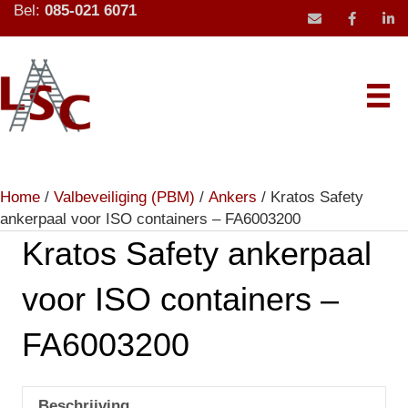
Bel:
085-021 6071
mail icoon stu
Home
/
Valbeveiliging (PBM)
/
Ankers
/ Kratos Safety
ankerpaal voor ISO containers – FA6003200
Kratos Safety ankerpaal
voor ISO containers –
FA6003200
Beschrijving