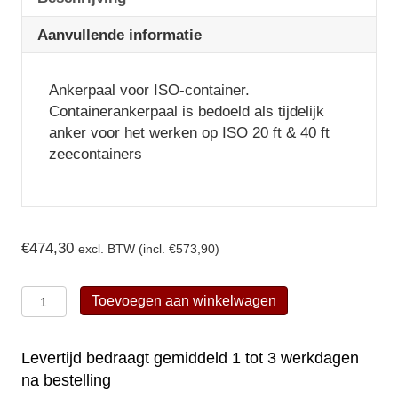
Aanvullende informatie
Ankerpaal voor ISO-container.
Containerankerpaal is bedoeld als tijdelijk
anker voor het werken op ISO 20 ft & 40 ft
zeecontainers
€
474,30
excl. BTW (incl.
€
573,90
)
Kratos
Toevoegen aan winkelwagen
Safety
ankerpaal
Levertijd bedraagt gemiddeld 1 tot 3 werkdagen
voor
na bestelling
ISO