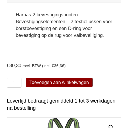
Harnas 2 bevestigingspunten.
Bevestigingselementen – 2 textiellussen voor
borstbevestiging en een D-ring voor
bevestiging op de rug voor valbeveiliging.
€
30,30
excl. BTW (incl.
€
36,66
)
Kratos
Toevoegen aan winkelwagen
Safety
harnas
Levertijd bedraagt gemiddeld 1 tot 3 werkdagen
Kami
na bestelling
2
-
FA1010300