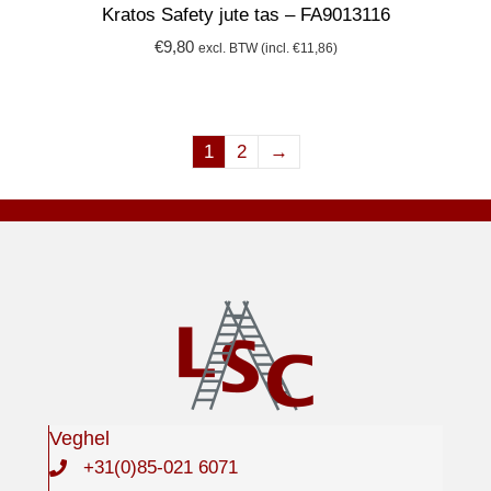
Kratos Safety jute tas – FA9013116
€
9,80
excl. BTW (incl.
€
11,86
)
1
2
→
Veghel
+31(0)85-021 6071