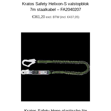
Kratos Safety Helixon-S valstopblok
7m staalkabel – FA2040207
€
361,20
excl. BTW (incl.
€
437,05
)
Kratos Safety Hope elastische lijn