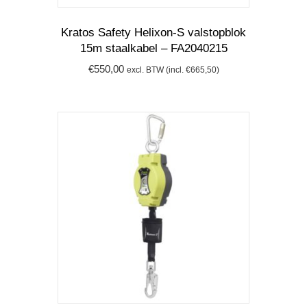
Kratos Safety Helixon-S valstopblok
15m staalkabel – FA2040215
€
550,00
excl. BTW (incl.
€
665,50
)