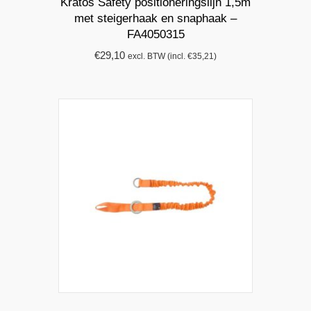
Kratos Safety positioneringslijn 1,5m
met steigerhaak en snaphaak –
FA4050315
€
29,10
excl. BTW (incl.
€
35,21
)