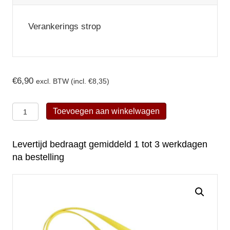
Verankerings strop
€
6,90
excl. BTW (incl.
€
8,35
)
Kratos
Toevoegen aan winkelwagen
Safety
Ankerstrop
Levertijd bedraagt gemiddeld 1 tot 3 werkdagen
1,2m
na bestelling
-
FA6000512
aantal