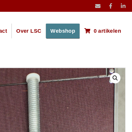
mail icoon stuur
act
Over LSC
Webshop
0 artikelen