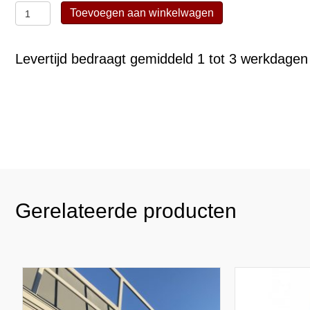
Steigerwielen
Toevoegen aan winkelwagen
(voor
Axsto
Levertijd bedraagt gemiddeld 1 tot 3 werkdagen 
/Layher/Altrex/Centrum)
aantal
Gerelateerde producten