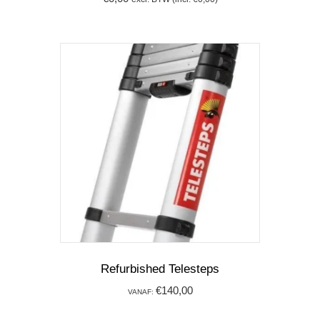
Refurbished Telesteps
€
140,00
VANAF:
Dit