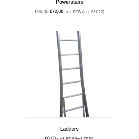
Powerstairs
Oorspronkelijke
Huidige
€
98,00
€
72,00
excl. BTW (incl.
€
87,12
)
prijs
prijs
was:
is:
€98,00.
€72,00.
Ladders
€
0,00
excl. BTW (incl.
€
0,00
)