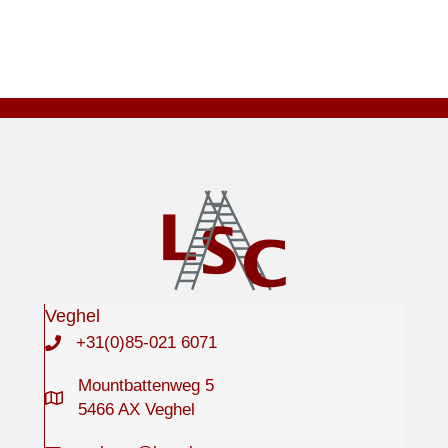
product
heeft
meerdere
variaties.
Deze
optie
kan
gekozen
worden
op
de
productpagina
Veghel
+31(0)85-021 6071
Mountbattenweg 5
5466 AX Veghel