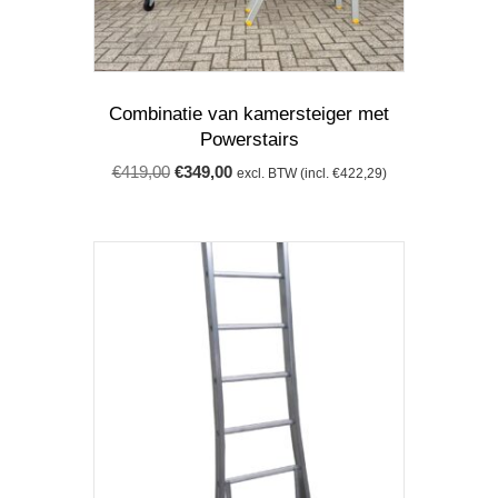
Combinatie van kamersteiger met
Powerstairs
Oorspronkelijke
Huidige
€
419,00
€
349,00
excl. BTW (incl.
€
422,29
)
prijs
prijs
was:
is:
€419,00.
€349,00.