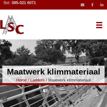
Bel:
085-021 6071
mail icoon stu
Maatwerk klimmateriaal
Home
/
Ladders
/ Maatwerk klimmateriaal