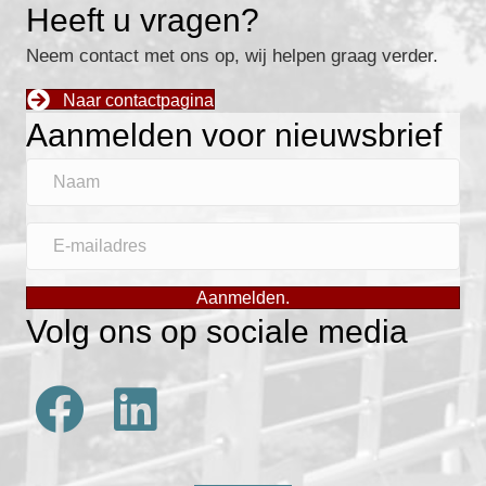
Heeft u vragen?
Neem contact met ons op, wij helpen graag verder.
Naar contactpagina
Aanmelden voor nieuwsbrief
N
a
a
E
m
-
m
Aanmelden.
a
Volg ons op sociale media
i
l
a
d
r
e