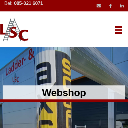
Bel:
085-021 6071
mail icoon stu
Webshop