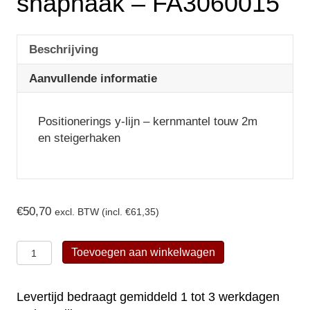
snaphaak – FA3060015
Beschrijving
Aanvullende informatie
Positionerings y-lijn – kernmantel touw 2m
en steigerhaken
€
50,70
excl. BTW (incl.
€
61,35
)
Kratos
Toevoegen aan winkelwagen
safety
positionerings
Levertijd bedraagt gemiddeld 1 tot 3 werkdagen
y-