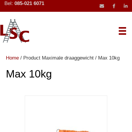
Bel:
085-021 6071
mail icoon stu
Home
/ Product Maximale draaggewicht / Max 10kg
Max 10kg