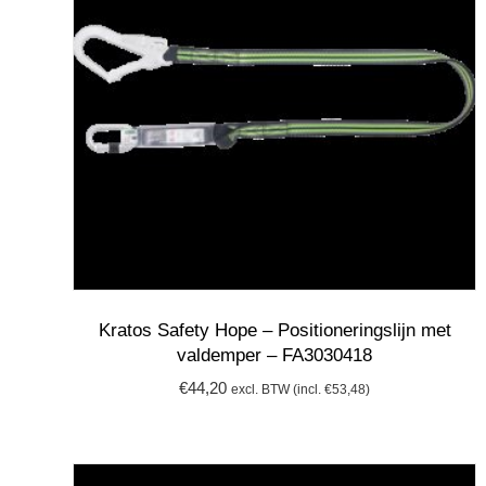
Kratos Safety Hope – Positioneringslijn met
valdemper – FA3030418
€
44,20
excl. BTW (incl.
€
53,48
)