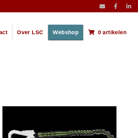
mail icoon stuur
act
Over LSC
Webshop
0 artikelen