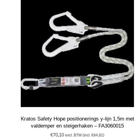
Kratos Safety Hope positionerings y-lijn 1,5m met
valdemper en steigerhaken – FA3060015
€
70,10
excl. BTW (incl.
€
84,82
)