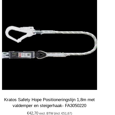
Kratos Safety Hope Positioneringslijn 1,8m met
valdemper en steigerhaak- FA3050220
€
42,70
excl. BTW (incl.
€
51,67
)