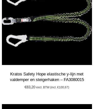
Kratos Safety Hope elastische y-lijn met
valdemper en steigerhaken – FA3080015
€
83,20
excl. BTW (incl.
€
100,67
)