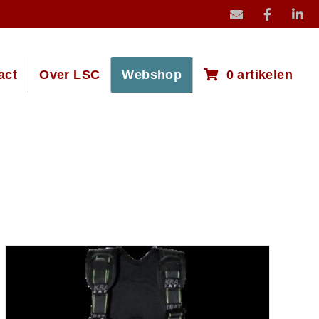
mail icoon stuur
act
Over LSC
Webshop
0 artikelen