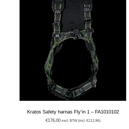
Kratos Safety harnas Fly’in 1 – FA1010102
€
176,00
excl. BTW (incl.
€
212,96
)