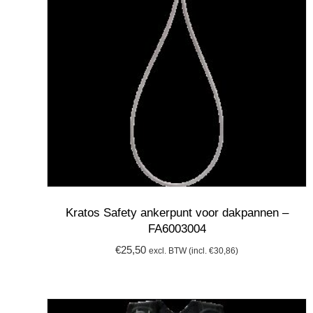
Kratos Safety ankerpunt voor dakpannen –
FA6003004
€
25,50
excl. BTW (incl.
€
30,86
)